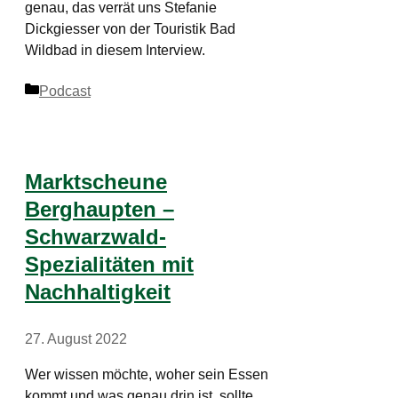
genau, das verrät uns Stefanie
Dickgiesser von der Touristik Bad
Wildbad in diesem Interview.
Kategorien
Podcast
Marktscheune
Berghaupten –
Schwarzwald-
Spezialitäten mit
Nachhaltigkeit
27. August 2022
Wer wissen möchte, woher sein Essen
kommt und was genau drin ist, sollte