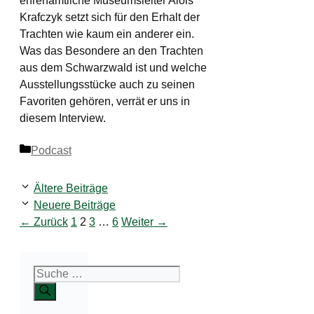
ehrenamtliche Museumsleiter Alois
Krafczyk setzt sich für den Erhalt der
Trachten wie kaum ein anderer ein.
Was das Besondere an den Trachten
aus dem Schwarzwald ist und welche
Ausstellungsstücke auch zu seinen
Favoriten gehören, verrät er uns in
diesem Interview.
Kategorien
Podcast
Ältere Beiträge
Neuere Beiträge
Seite
Seite
Seite
Seite
←
Zurück
1
2
3
…
6
Weiter
→
Suche
nach: